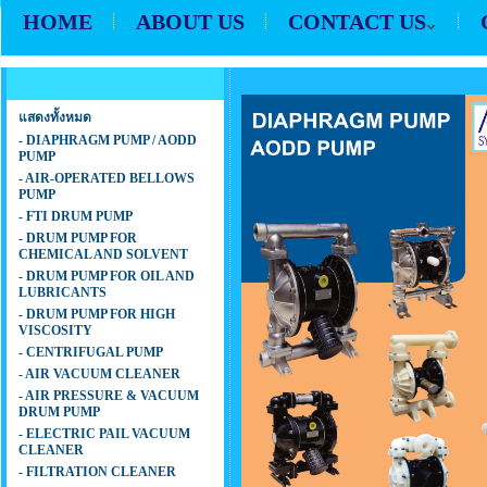
HOME
ABOUT US
CONTACT US
Products
แสดงทั้งหมด
- DIAPHRAGM PUMP / AODD
PUMP
- AIR-OPERATED BELLOWS
PUMP
- FTI DRUM PUMP
- DRUM PUMP FOR
CHEMICAL AND SOLVENT
- DRUM PUMP FOR OIL AND
LUBRICANTS
- DRUM PUMP FOR HIGH
VISCOSITY
- CENTRIFUGAL PUMP
- AIR VACUUM CLEANER
- AIR PRESSURE & VACUUM
DRUM PUMP
- ELECTRIC PAIL VACUUM
CLEANER
- FILTRATION CLEANER