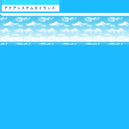
会社案内
ア ク ア シ ス テ ム タ イ ラ ン ド.