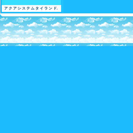
会社案内
ア ク ア シ ス テ ム タ イ ラ ン ド.