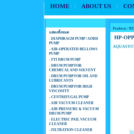
HOME
ABOUT US
CO
Products
Products
/
RO
แสดงทั้งหมด
HP-OPP
- DIAPHRAGM PUMP / AODD
PUMP
AQUASYST
- AIR-OPERATED BELLOWS
PUMP
- FTI DRUM PUMP
- DRUM PUMP FOR
CHEMICAL AND SOLVENT
- DRUM PUMP FOR OIL AND
LUBRICANTS
- DRUM PUMP FOR HIGH
VISCOSITY
- CENTRIFUGAL PUMP
- AIR VACUUM CLEANER
- AIR PRESSURE & VACUUM
DRUM PUMP
- ELECTRIC PAIL VACUUM
CLEANER
- FILTRATION CLEANER