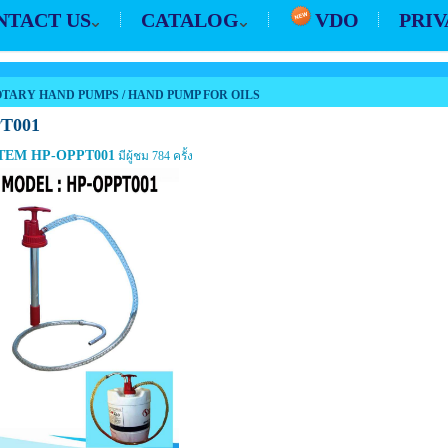
NTACT US
CATALOG
VDO
PRIV
TARY HAND PUMPS
/
HAND PUMP FOR OILS
T001
EM HP-OPPT001
มีผู้ชม 784 ครั้ง