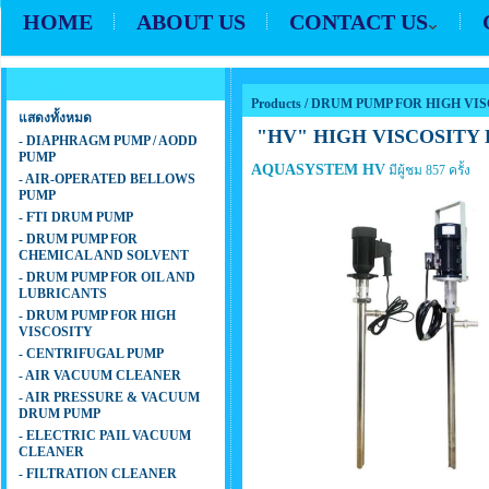
HOME
ABOUT US
CONTACT US
Products
Products
/
DRUM PUMP FOR HIGH VI
แสดงทั้งหมด
"HV" HIGH VISCOSITY
- DIAPHRAGM PUMP / AODD
PUMP
AQUASYSTEM HV
มีผู้ชม 857 ครั้ง
- AIR-OPERATED BELLOWS
PUMP
- FTI DRUM PUMP
- DRUM PUMP FOR
CHEMICAL AND SOLVENT
- DRUM PUMP FOR OIL AND
LUBRICANTS
- DRUM PUMP FOR HIGH
VISCOSITY
- CENTRIFUGAL PUMP
- AIR VACUUM CLEANER
- AIR PRESSURE & VACUUM
DRUM PUMP
- ELECTRIC PAIL VACUUM
CLEANER
- FILTRATION CLEANER