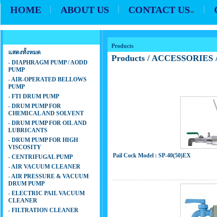
HOME
ABOUT US
CONTACT US
Products
Products
แสดงทั้งหมด
Products
/
ACCESSORIES
- DIAPHRAGM PUMP / AODD
PUMP
- AIR-OPERATED BELLOWS
PUMP
- FTI DRUM PUMP
- DRUM PUMP FOR
CHEMICAL AND SOLVENT
- DRUM PUMP FOR OIL AND
LUBRICANTS
- DRUM PUMP FOR HIGH
VISCOSITY
Pail Cock Model : SP-40(50)EX
- CENTRIFUGAL PUMP
- AIR VACUUM CLEANER
- AIR PRESSURE & VACUUM
DRUM PUMP
- ELECTRIC PAIL VACUUM
CLEANER
- FILTRATION CLEANER