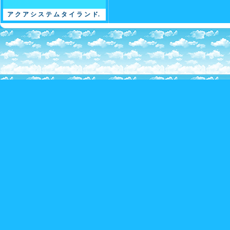
会社案内
ア ク ア シ ス テ ム タ イ ラ ン ド.